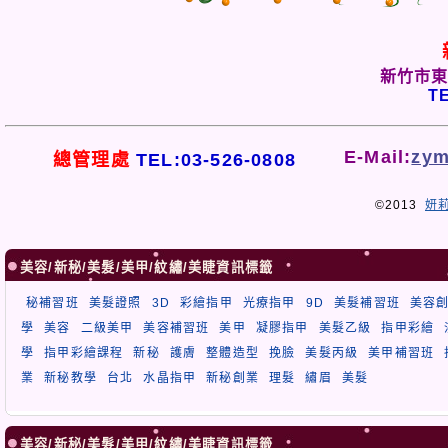
新竹市東
TE
E-Mail:
zym
總管理處
TEL:03-526-0808
©2013
妍
美容/新秘/美髮/美甲/紋繡/美睫資訊標籤
秘補習班
美髮證照
3D
彩繪指甲
光療指甲
9D
美髮補習班
美容
學
美容
二級美甲
美容補習班
美甲
凝膠指甲
美髮乙級
指甲彩繪
學
指甲彩繪課程
新秘
護膚
整體造型
挽臉
美髮丙級
美甲補習班
業
新秘教學
台北
水晶指甲
新秘創業
理髮
繡眉
美髮
美容/新秘/美髮/美甲/紋繡/美睫資訊標籤