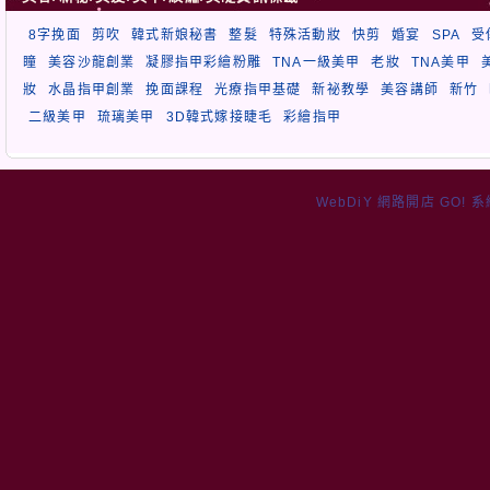
8字挽面
剪吹
韓式新娘秘書
整髮
特殊活動妝
快剪
婚宴
SPA
受
瞳
美容沙龍創業
凝膠指甲彩繪粉雕
TNA一級美甲
老妝
TNA美甲
妝
水晶指甲創業
挽面課程
光療指甲基礎
新祕教學
美容講師
新竹
二級美甲
琉璃美甲
3D韓式嫁接睫毛
彩繪指甲
WebDiY 網路開店 GO! 系