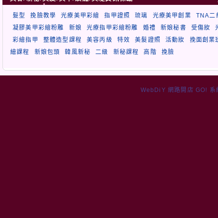
髮型
挽臉教學
光療美甲彩繪
指甲證照
琉璃
光療美甲創業
TNA
凝膠美甲彩繪粉雕
新娘
光療指甲彩繪粉雕
婚禮
新娘秘書
受傷妝
彩繪指甲
整體造型課程
美容丙級
特效
美髮證照
活動妝
挽面創業
繪課程
新娘包頭
韓風新秘
二級
新秘課程
高階
挽臉
WebDiY 網路開店 GO! 系