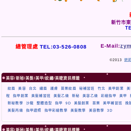
新竹市東
TE
E-Mail:
zym
總管理處
TEL:03-526-0808
©2013
妍
美容/新秘/美髮/美甲/紋繡/美睫資訊標籤
紋眉
美容
台北
繡眉
護膚
苗栗紋眉
秘補習班
竹北
美甲創業
美
程
指甲創業
美髮補習班
美髮乙級
新秘
美容乙級
彩繪指甲
美甲
新秘教學
沙龍
整體造型
指甲
9D
美髮創業
苗栗
美甲補習班
挽
美髮丙級
指甲證照
指甲彩繪教學
美髮教學
美容教學
3D
美容/新秘/美髮/美甲/紋繡/美睫資訊標籤