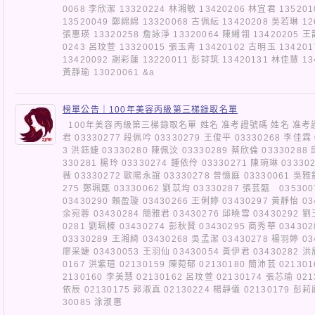
0068 李欣潔 13320224 林湘敏 13420206 林宜君 13520
13520049 鄭綿綿 13320068 古佩紜 13420208 吳若琳 12
張惠瑛 13320258 詹詠淨 13320064 陳緗翎 13420205 王
0243 呂玟萱 13320015 張玉青 13420102 古明玉 13420
13420092 謝彩蓮 13220011 彭詩筑 13420131 林佳慧 13
黃靜瑜 13020061 &a
榜單公告｜100年美容丙級第三梯錄取名單
100年美容丙級第三梯錄取名單 姓名 准考證號碼 姓名 准考證號
君 03330277 段佩吟 03330279 王俊平 03330268 李佳霖 
3 洪鈺婕 03330280 陳佩汶 03330289 蔡欣倫 03330288
330281 楊玲 03330274 鍾依伶 03330271 陳琬琳 03330
薇 03330272 歐陽永誼 03330278 曾憶庭 03330061 吳雅
275 鄭珮甄 03330062 劉苡均 03330287 張芸甄 035300
03430290 賴盈璇 03430266 王俐婷 03430297 黃靜怡 03
余宛蓉 03430284 簡雅君 03430276 邱曉雪 03430292 劉
0281 劉珮榛 03430274 彭秋賢 03430295 商秀華 03430
03330289 王湘綺 03430268 吳孟潔 03430278 楊羽婷 03
廖采婕 03430053 王羽仙 03430054 黃伊君 03430282 洪
0167 洪紫瑄 02130159 陳菀郁 02130180 簡沛芸 021301
2130160 李美慧 02130162 呂玟萱 02130174 張芯瑜 021
依辰 02130175 郭淑真 02130224 楊靜儀 02130179 彭
30085 涂淑惠