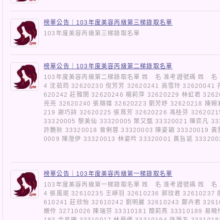
榜單公告｜103年度美容丙級第三梯錄取名單
103年度美容丙級第三梯錄取名單
榜單公告｜103年度美容丙級第二梯錄取名單
103年度美容丙級第二梯錄取名單 姓 名 准考證號碼 姓 名 准
4 沈茹筠 32620230 侻芳芳 32620241 高雪玲 32620041
620242 莊雅閔 32620246 楊莉萍 32620229 林虹君 3262
亮亮 32620240 張順雄 32620223 劉芳妤 32620218 陳婉
219 謝巧詩 32620225 張育芳 32620226 馮桂芬 326202
33320005 黎美仙 33320005 葉又甄 33320021 陳弈凡 33
許艷秋 33320018 曾俐蓉 33320003 陳姿穎 33320019 黃
0009 陳瀅伊 33320013 林姿吟 33320001 黃旨延 3332
榜單公告｜103年度美容丙級第一梯錄取名單
103年度美容丙級第一梯錄取名單 姓 名 准考證號碼 姓 名 准
4 張風珉 32610235 王崢羽 32610236 郭玟君 32610237
610241 莊欣怡 32610242 劉明麗 32610243 鄭卉君 3261
姍伶 32710026 陳瑞芬 33310181 簡莉燕 33310189 易曉
183 余易珊 33310017 林晏儀 33310194 許瀞方 333101