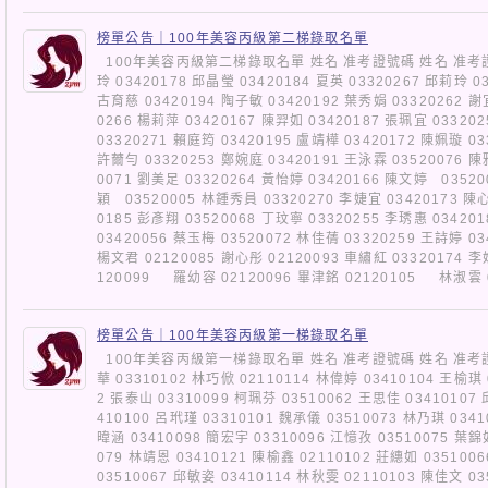
榜單公告｜100年美容丙級第二梯錄取名單
100年美容丙級第二梯錄取名單 姓名 准考證號碼 姓名 准考證號
玲 03420178 邱晶瑩 03420184 夏英 03320267 邱莉玲 0
古育慈 03420194 陶子敏 03420192 葉秀娟 03320262 謝
0266 楊莉萍 03420167 陳羿如 03420187 張珮宜 03320
03320271 賴庭筠 03420195 盧靖樺 03420172 陳姵璇 03
許薾勻 03320253 鄭婉庭 03420191 王泳霖 03520076 陳
0071 劉美足 03320264 黃怡婷 03420166 陳文婷 03520
穎 03520005 林鍾秀員 03320270 李婕宜 03420173 陳心
0185 彭彥翔 03520068 丁玟寧 03320255 李琇惠 03420
03420056 蔡玉梅 03520072 林佳蒨 03320259 王詩婷 03
楊文君 02120085 謝心彤 02120093 車繡紅 03320174 
120099 羅幼容 02120096 畢津銘 02120105 林淑雲 
榜單公告｜100年美容丙級第一梯錄取名單
100年美容丙級第一梯錄取名單 姓名 准考證號碼 姓名 准考證號
華 03310102 林巧俽 02110114 林偉婷 03410104 王榆琪 
2 張泰山 03310099 柯珮芬 03510062 王思佳 03410107
410100 呂玳瑾 03310101 魏承儀 03510073 林乃琪 0341
暐涵 03410098 簡宏宇 03310096 江憶孜 03510075 葉錦
079 林靖恩 03410121 陳榆鑫 02110102 莊繐如 035100
03510067 邱敏姿 03410114 林秋雯 02110103 陳佳文 03