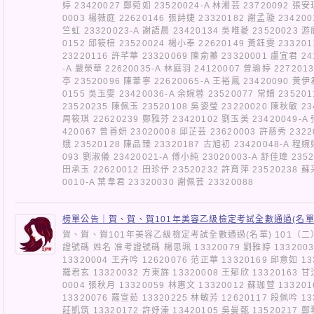
婷 23420027 鄭菀如 23520024-A 林湘芸 23720092 張安
0003 楊薇庭 22620146 張詩婕 23320182 謝孟璇 234200
竺虹 23320023-A 謝語晨 23420134 吳唯菱 23520023 游
0152 邱筱棓 23520024 楊小奉 22620149 黃鈺雯 23320
23220116 許芊華 23320069 陳俞蓁 23320001 盧宜君 24
-A 嚴榮華 22620035-A 林庭羽 24120007 曾瑜婷 227201
亭 23520096 陳葦寧 22620065-A 王裕鳳 23420090 黃伊
0155 吳玉雯 23420036-A 余婉蓉 23520077 常嬌 23520
23520235 陳佩玉 23520108 吳姿瑩 23220020 陳秋敏 23
周筱琪 22620239 鄭雅芬 23420102 劉玉美 23420049-A
420067 曾善妍 23020008 邱芷芸 23620003 許慈秀 2322
娥 23520128 陳品臻 23320187 古旭初 23420048-A 程婉
093 劉淑儀 23420021-A 傅小純 23020003-A 舒佳瑋 235
田承玉 22620012 田珍伃 23520232 許育萍 23520238 蘇
0010-A 葉韋君 23320030 謝佩芸 23320088
榜單公告｜賀、賀、賀101年美容乙級檢定考試全數通過(名單
賀、賀、賀101年美容乙級檢定考試全數通過(名單) 101（二
證號碼 姓名 准考證號碼 楊思珮 13320079 劉雅婷 13320038
13320004 王卉吟 12620076 范正華 13320169 邱意如 13
羅君玄 13320032 方東旆 13320008 王郁欣 13320163 甘
0004 張秋月 13320059 林惠文 13320012 蘇珈萱 13320
13320076 羅宣茹 13320225 林敏芳 12620117 段佩吟 13
莊凱筑 13320172 許妤溱 13420105 吳曼甄 13520217 鄭