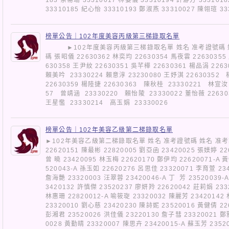
33310185 紀心怡 33310193 鄭淑燕 33310027 陳翎瑄 
榜單公告｜102年度美容丙級第三梯錄取名單
►102年度美容丙級第三梯錄取名單 姓名 准考證號碼 姓名
碼 張昭儀 22630362 林奕均 22630354 馬夜雲 22630355
630358 王尹紋 22630351 吳芊樺 22630361 楊品涓 22
賴美吟 23330224 賴意淳 23230080 王妤淇 22630352
22630359 楊陸捷 22630363 陳秋桂 23330221 林宣汝 
57 曾靖涵 23330220 賴怡陵 23330022 董怡薇 22630
王星懢 23330214 高玉娟 23330026
榜單公告｜102年美容乙級第二梯錄取名單
►102年美容乙級第二梯錄取名單 姓名 准考證號碼 姓名 准考
22620151 陳最彬 22820005 劉亞函 23420025 張媄婷 22
曾 曉 23420095 林玉梅 22620170 鄭伊均 22620071-A 
520043-A 孫玉如 22620276 呂思佳 23320071 李育萱 23
詹海艷 23320003 汪翠蓉 23420046-A 丁 芳 23520039-
3420132 許慎傑 23520237 廖妍羚 22620042 莊莉娟 233
林惠珊 22820012-A 喻筱琁 23320032 陳麗芳 23420142
23320010 劉心慈 23420230 陳詩妮 23520016 黃健倩 22
彭湘君 23520026 洪佳儀 23220130 詹子彗 23320021 鄭
0028 黃勤晴 23320007 陳思卉 23420015-A 蘇玉芳 2352