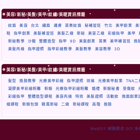
美容/新秘/美髮/美甲/紋繡/美睫資訊標籤
紋眉
美容
台北
繡眉
護膚
苗栗紋眉
秘補習班
竹北
美甲創業
美
程
指甲創業
美髮補習班
美髮乙級
新秘
美容乙級
彩繪指甲
美甲
新秘教學
沙龍
整體造型
指甲
9D
美髮創業
苗栗
美甲補習班
挽
美髮丙級
指甲證照
指甲彩繪教學
美髮教學
美容教學
3D
美容/新秘/美髮/美甲/紋繡/美睫資訊標籤
髮型
挽臉教學
光療美甲彩繪
指甲證照
琉璃
光療美甲創業
TNA
凝膠美甲彩繪粉雕
新娘
光療指甲彩繪粉雕
婚禮
新娘秘書
受傷妝
彩繪指甲
整體造型課程
美容丙級
特效
美髮證照
活動妝
挽面創業
繪課程
新娘包頭
韓風新秘
二級
新秘課程
高階
挽臉
WebDiY 網路開店 GO! 系