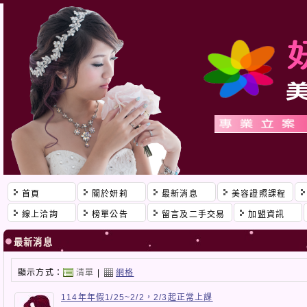
首頁
關於妍莉
最新消息
美容證照課程
線上洽詢
榜單公告
留言及二手交易
加盟資訊
最新消息
顯示方式：
清單
|
網格
114年年假1/25~2/2，2/3起正常上課