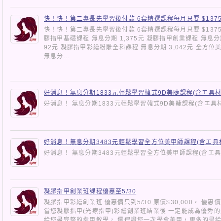
快！快！第二專長先學習後付款 6套精選課程每月只要 $137
快！快！第二專長先學習後付款 6套精選課程每月只要 $137
膠指甲基礎課程 無息分期 1,375元 凝膠指甲創業課程 無息分期
92元 凝膠指甲彩繪粉雕全科課程 無息分期 3,042元 全方位
無息分...
好消息！無息分期1833元輕鬆學習韓式9D美睫課程(含エ具
好消息！ 無息分期1833元輕鬆學習韓式9D美睫課程(含エ具
好消息！無息分期3483元輕鬆學習全方位美甲師課程(含エ
好消息！ 無息分期3483元輕鬆學習全方位美甲師課程(含エ
凝膠指甲創業班課程優惠至5/30
凝膠指甲彩繪創業班 優惠價只到5/30 原價$30,000， 優惠價
當您凝膠指甲(光療指甲)彩繪創業班結業後 一定能成為優秀的
給您最完整的指甲教學， 還保證您一次學會美甲，更多的是