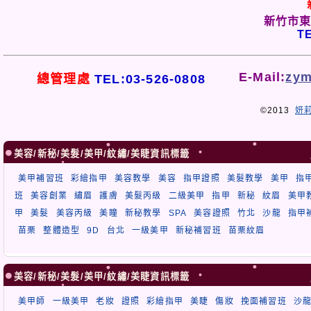
新竹市東
TE
E-Mail:
zym
總管理處
TEL:03-526-0808
©2013
妍
美容/新秘/美髮/美甲/紋繡/美睫資訊標籤
美甲補習班
彩繪指甲
美容教學
美容
指甲證照
美髮教學
美甲
指
班
美容創業
繡眉
護膚
美髮丙級
二級美甲
指甲
新秘
紋眉
美甲
甲
美髮
美容丙級
美瞳
新秘教學
SPA
美容證照
竹北
沙龍
指甲
苗栗
整體造型
9D
台北
一級美甲
新秘補習班
苗栗紋眉
美容/新秘/美髮/美甲/紋繡/美睫資訊標籤
美甲師
一級美甲
老妝
證照
彩繪指甲
美睫
傷妝
挽面補習班
沙