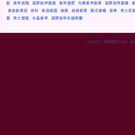
髮
美甲高階
凝膠指甲進階
美甲證照
光療美甲創業
凝膠指甲基礎
美容創業班
術科
美容紙圖
按摩
紋唇創業
韓式美瞳
苗栗
男士剪
書
男士理髮
水晶美甲
凝膠指甲彩繪粉雕
WebDiY 網路開店 GO! 系