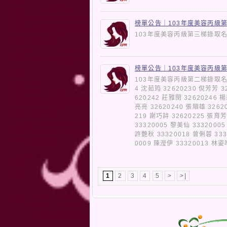
榜單公告｜103年度美容丙級
103年度美容丙級第三梯錄
榜單公告｜103年度美容丙級
103年度美容丙級第二梯錄取名單
4 沈茹筠 32620230 侻芳芳 3
620242 莊雅閔 32620246 
亮亮 32620240 張順雄 3262
219 謝巧詩 32620225 張育芳
33320005 黎美仙 3332000
許艷秋 33320018 曾俐蓉 333
0009 陳瀅伊 33320013 林
1
2
3
4
5
>
>|