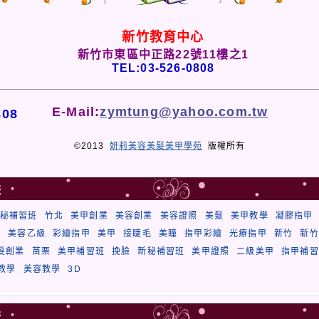
新竹教育中心
新竹市東區中正路22號11樓之1
TEL:03-526-0808
E-Mail:
zymtung@yahoo.com.tw
808
©2013
妍莉美容美髮美甲學苑
版權所有
籤
秘補習班
竹北
美甲創業
美容創業
美容證照
美髮
美甲教學
凝膠指甲
秘
美容乙級
彩繪指甲
美甲
接睫毛
美瞳
指甲彩繪
光療指甲
新竹
新竹
髮創業
苗栗
美甲補習班
挽臉
新秘補習班
美甲證照
二級美甲
指甲補習
教學
美容教學
3D
籤