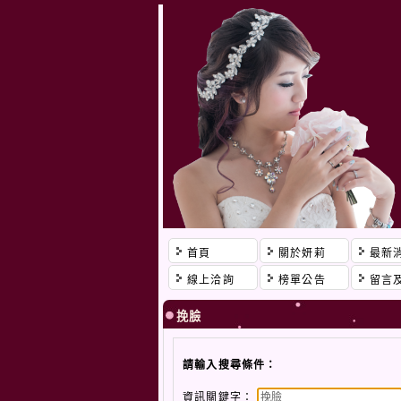
首頁
關於妍莉
最新
線上洽詢
榜單公告
留言
挽臉
請輸入搜尋條件：
資訊關鍵字：