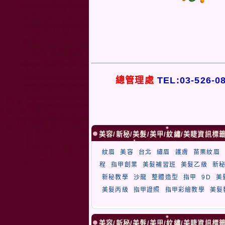
總管理處
TEL:03-526-0
美容/新秘/美髮/美甲/紋繡/美睫資訊標
紋眉
美容
台北
繡眉
護膚
苗栗紋眉
程
指甲創業
美髮補習班
美髮乙級
新
新秘教學
沙龍
整體造型
指甲
9D
美
美髮丙級
指甲證照
指甲彩繪教學
美髮
美容/新秘/美髮/美甲/紋繡/美睫資訊標