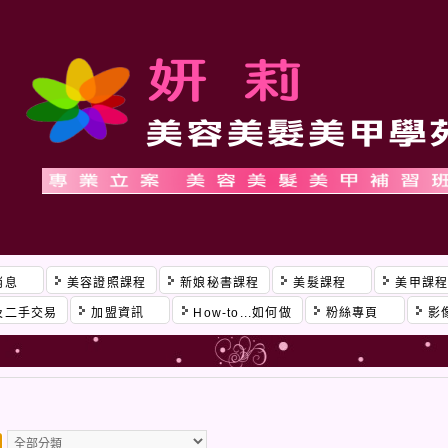
消息
美容證照課程
新娘秘書課程
美髮課程
美甲課
及二手交易
加盟資訊
How-to...如何做
粉絲專頁
影