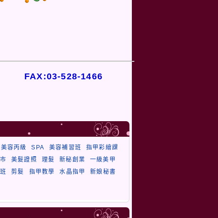
FAX:03-528-1466
美容丙級
SPA
美容補習班
指甲彩繪課
市
美髮證照
理髮
新秘創業
一級美甲
班
剪髮
指甲教學
水晶指甲
新娘秘書