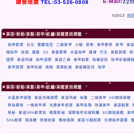
E-Mail:
zym
總管理處
TEL:03-526-0808
©2013
妍
美容/新秘/美髮/美甲/紋繡/美睫資訊標籤
指甲創業
台北
整體造型
二級美甲
沙龍
苗栗
美甲教學
美甲
美
繪指甲
紋眉
理髮
3D
美髮教學
水晶指甲
護膚
竹北
美髮創業
新
證照
美容丙級
指甲證照
美容乙級
美甲創業
秘補習班
指甲彩繪課
美甲證照
指甲彩繪
挽臉
苗栗紋眉
美髮補習班
指甲
美容/新秘/美髮/美甲/紋繡/美睫資訊標籤
水晶美甲高階
美容丙級證照
美容丙級
祕書
二級美甲
6D嫁接美睫
新祕課程
一級美甲師
光療美甲創業
美甲高階
琉璃美甲
美容創業
新秘
美容SPA創業班
韓風新秘
凝膠美甲彩繪粉雕
9D嫁接美睫
美
SPA創業
接美睫
新娘妝髮
傳統挽臉
美容沙龍創業
光療指甲基礎