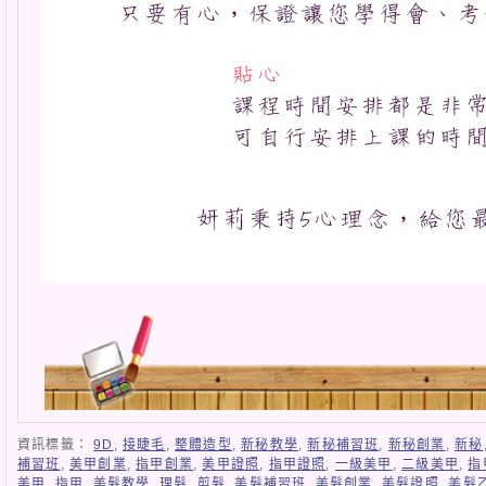
資訊標籤：
9D
,
接睫毛
,
整體造型
,
新秘教學
,
新秘補習班
,
新秘創業
,
新秘
補習班
,
美甲創業
,
指甲創業
,
美甲證照
,
指甲證照
,
一級美甲
,
二級美甲
,
指
美甲
,
指甲
,
美髮教學
,
理髮
,
剪髮
,
美髮補習班
,
美髮創業
,
美髮證照
,
美髮