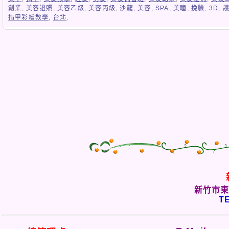
創業
,
美容證照
,
美容乙級
,
美容丙級
,
沙龍
,
美容
,
SPA
,
美瞳
,
挽臉
,
3D
,
指甲彩繪教學
,
台北
,
新竹市東
TE