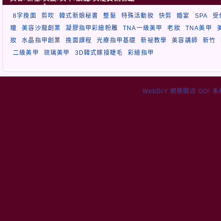
8字挽面
剪吹
韓式新娘秘書
整髮
特殊活動妝
快剪
婚宴
SPA
受
瞳
美容沙龍創業
凝膠指甲彩繪粉雕
TNA一級美甲
老妝
TNA美甲
妝
水晶指甲創業
挽面課程
光療指甲基礎
新祕教學
美容講師
新竹
二級美甲
琉璃美甲
3D韓式嫁接睫毛
彩繪指甲
WebDiY 網路開店 GO! 系