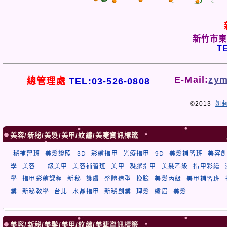
新竹市東
TE
E-Mail:
zym
總管理處
TEL:03-526-0808
©2013
妍
美容/新秘/美髮/美甲/紋繡/美睫資訊標籤
秘補習班
美髮證照
3D
彩繪指甲
光療指甲
9D
美髮補習班
美容
學
美容
二級美甲
美容補習班
美甲
凝膠指甲
美髮乙級
指甲彩繪
學
指甲彩繪課程
新秘
護膚
整體造型
挽臉
美髮丙級
美甲補習班
業
新秘教學
台北
水晶指甲
新秘創業
理髮
繡眉
美髮
美容/新秘/美髮/美甲/紋繡/美睫資訊標籤