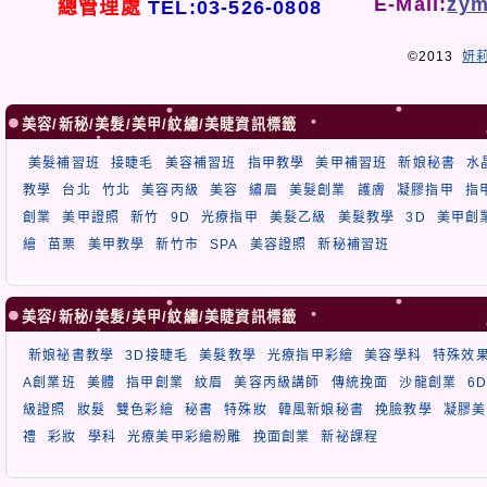
E-Mail:
zym
總管理處
TEL:03-526-0808
©2013
妍
美容/新秘/美髮/美甲/紋繡/美睫資訊標籤
美髮補習班
接睫毛
美容補習班
指甲教學
美甲補習班
新娘秘書
水
教學
台北
竹北
美容丙級
美容
繡眉
美髮創業
護膚
凝膠指甲
指
創業
美甲證照
新竹
9D
光療指甲
美髮乙級
美髮教學
3D
美甲創
繪
苗栗
美甲教學
新竹市
SPA
美容證照
新秘補習班
美容/新秘/美髮/美甲/紋繡/美睫資訊標籤
新娘祕書教學
3D接睫毛
美髮教學
光療指甲彩繪
美容學科
特殊效
A創業班
美體
指甲創業
紋眉
美容丙級講師
傳統挽面
沙龍創業
6
級證照
妝髮
雙色彩繪
秘書
特殊妝
韓風新娘秘書
挽臉教學
凝膠美
禮
彩妝
學科
光療美甲彩繪粉雕
挽面創業
新祕課程