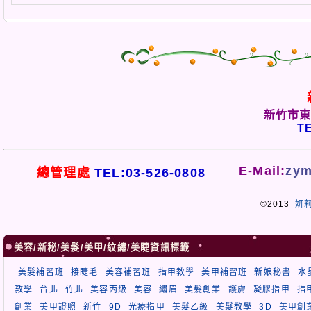
新竹市東
TE
E-Mail:
zym
總管理處
TEL:03-526-0808
©2013
妍
美容/新秘/美髮/美甲/紋繡/美睫資訊標籤
美髮補習班
接睫毛
美容補習班
指甲教學
美甲補習班
新娘秘書
水
教學
台北
竹北
美容丙級
美容
繡眉
美髮創業
護膚
凝膠指甲
指
創業
美甲證照
新竹
9D
光療指甲
美髮乙級
美髮教學
3D
美甲創