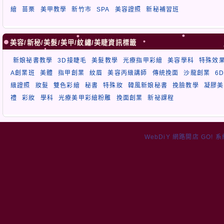
繪
苗栗
美甲教學
新竹市
SPA
美容證照
新秘補習班
美容/新秘/美髮/美甲/紋繡/美睫資訊標籤
新娘祕書教學
3D接睫毛
美髮教學
光療指甲彩繪
美容學科
特殊效
A創業班
美體
指甲創業
紋眉
美容丙級講師
傳統挽面
沙龍創業
6
級證照
妝髮
雙色彩繪
秘書
特殊妝
韓風新娘秘書
挽臉教學
凝膠美
禮
彩妝
學科
光療美甲彩繪粉雕
挽面創業
新祕課程
WebDiY 網路開店 GO! 系