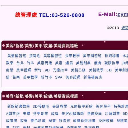
E-Mail:
zym
總管理處
TEL:03-526-0808
©2013
妍
美容/新秘/美髮/美甲/紋繡/美睫資訊標籤
美髮補習班
接睫毛
美容補習班
指甲教學
美甲補習班
新娘秘書
水
教學
台北
竹北
美容丙級
美容
繡眉
美髮創業
護膚
凝膠指甲
指
創業
美甲證照
新竹
9D
光療指甲
美髮乙級
美髮教學
3D
美甲創
繪
苗栗
美甲教學
新竹市
SPA
美容證照
新秘補習班
美容/新秘/美髮/美甲/紋繡/美睫資訊標籤
新娘祕書教學
3D接睫毛
美髮教學
光療指甲彩繪
美容學科
特殊效
A創業班
美體
指甲創業
紋眉
美容丙級講師
傳統挽面
沙龍創業
6
級證照
妝髮
雙色彩繪
秘書
特殊妝
韓風新娘秘書
挽臉教學
凝膠美
禮
彩妝
學科
光療美甲彩繪粉雕
挽面創業
新祕課程