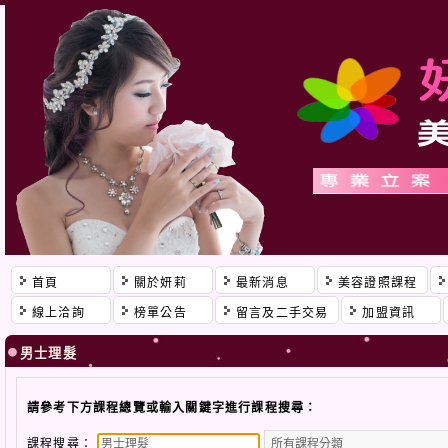
首頁
關於妍莉
最新消息
美容證照課程
線上洽詢
榜單公告
留言及二手交易
加盟資訊
男士理髮
請參考下方課程總覽或輸入關鍵字進行課程搜尋：
課程搜尋：