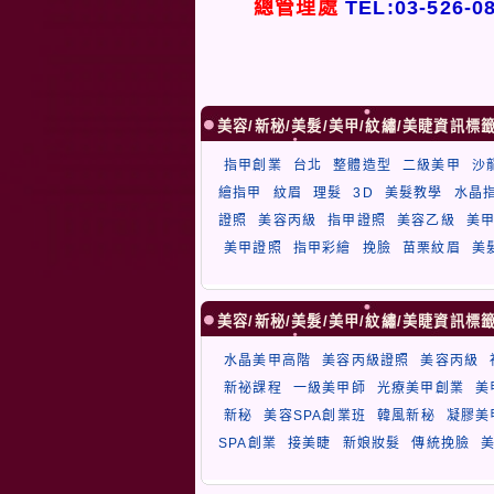
總管理處
TEL:03-526-0
美容/新秘/美髮/美甲/紋繡/美睫資訊標
指甲創業
台北
整體造型
二級美甲
沙
繪指甲
紋眉
理髮
3D
美髮教學
水晶
證照
美容丙級
指甲證照
美容乙級
美
美甲證照
指甲彩繪
挽臉
苗栗紋眉
美
美容/新秘/美髮/美甲/紋繡/美睫資訊標
水晶美甲高階
美容丙級證照
美容丙級
新祕課程
一級美甲師
光療美甲創業
美
新秘
美容SPA創業班
韓風新秘
凝膠美
SPA創業
接美睫
新娘妝髮
傳統挽臉