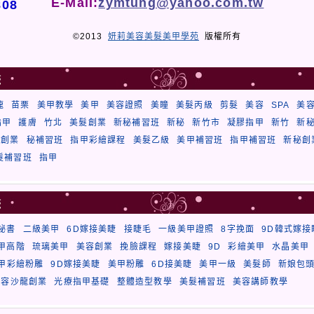
E-Mail:
zymtung@yahoo.com.tw
808
©2013
妍莉美容美髮美甲學苑
版權所有
籤
龍
苗栗
美甲教學
美甲
美容證照
美瞳
美髮丙級
剪髮
美容
SPA
美
指甲
護膚
竹北
美髮創業
新秘補習班
新秘
新竹市
凝膠指甲
新竹
新
甲創業
秘補習班
指甲彩繪課程
美髮乙級
美甲補習班
指甲補習班
新秘創
髮補習班
指甲
籤
祕書
二級美甲
6D嫁接美睫
接睫毛
一級美甲證照
8字挽面
9D韓式嫁接
甲高階
琉璃美甲
美容創業
挽臉課程
嫁接美睫
9D
彩繪美甲
水晶美甲
甲彩繪粉雕
9D嫁接美睫
美甲粉雕
6D接美睫
美甲一級
美髮師
新娘包
美容沙龍創業
光療指甲基礎
整體造型教學
美髮補習班
美容講師教學