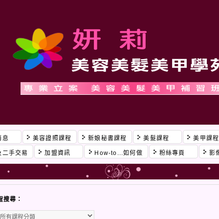
消息
美容證照課程
新娘秘書課程
美髮課程
美甲課
及二手交易
加盟資訊
How-to...如何做
粉絲專頁
影
程搜尋：