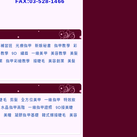
FAX:03-528-1466
容補習班
光療指甲
新娘秘書
指甲教學
彩
秘教學
9D
繡眉
一級美甲
美容教學
美髮
業
指甲彩繪教學
接睫毛
美容創業
美髮
睫毛
剪髮
全方位美甲
一級指甲
特效妝
水晶指甲高階
一級指甲證照
9D接美睫
頭
美瞳
凝膠指甲基礎
韓式嫁接睫毛
美容