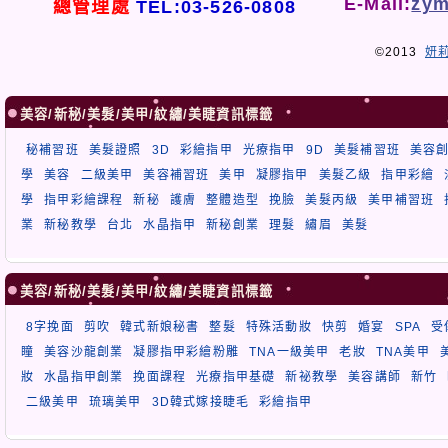
E-Mail:
zym
總管理處
TEL:03-526-0808
©2013
妍
美容/新秘/美髮/美甲/紋繡/美睫資訊標籤
秘補習班
美髮證照
3D
彩繪指甲
光療指甲
9D
美髮補習班
美容
學
美容
二級美甲
美容補習班
美甲
凝膠指甲
美髮乙級
指甲彩繪
學
指甲彩繪課程
新秘
護膚
整體造型
挽臉
美髮丙級
美甲補習班
業
新秘教學
台北
水晶指甲
新秘創業
理髮
繡眉
美髮
美容/新秘/美髮/美甲/紋繡/美睫資訊標籤
8字挽面
剪吹
韓式新娘秘書
整髮
特殊活動妝
快剪
婚宴
SPA
受
瞳
美容沙龍創業
凝膠指甲彩繪粉雕
TNA一級美甲
老妝
TNA美甲
妝
水晶指甲創業
挽面課程
光療指甲基礎
新祕教學
美容講師
新竹
二級美甲
琉璃美甲
3D韓式嫁接睫毛
彩繪指甲