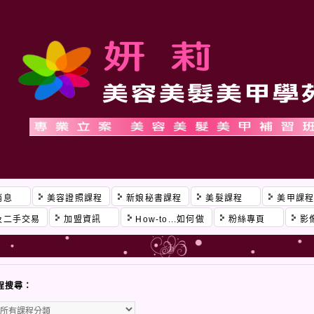
消息
美容證照課程
新娘秘書課程
美髮課程
美甲課
及二手交易
加盟資訊
How-to...如何做
粉絲專頁
影
程搜尋：