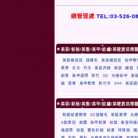
總管理處
TEL:03-526-0
美容/新秘/美髮/美甲/紋繡/美睫資訊標
美髮補習班
接睫毛
美容補習班
指甲教
教學
台北
竹北
美容丙級
美容
繡眉
創業
美甲證照
新竹
9D
光療指甲
美
繪
苗栗
美甲教學
新竹市
SPA
美容證
美容/新秘/美髮/美甲/紋繡/美睫資訊標
新娘祕書教學
3D接睫毛
美髮教學
光
A創業班
美體
指甲創業
紋眉
美容丙級
級證照
妝髮
雙色彩繪
秘書
特殊妝
韓
禮
彩妝
學科
光療美甲彩繪粉雕
挽面