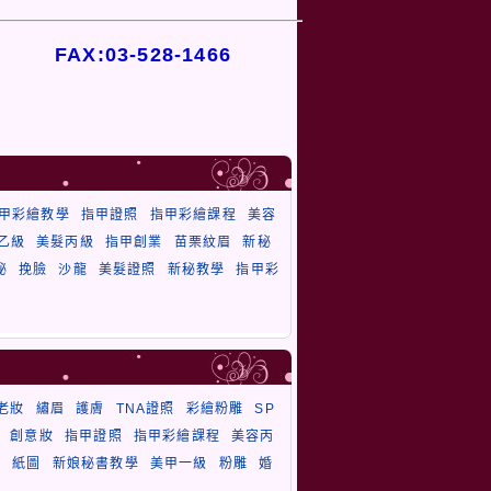
FAX:03-528-1466
甲彩繪教學
指甲證照
指甲彩繪課程
美容
乙級
美髮丙級
指甲創業
苗栗紋眉
新秘
秘
挽臉
沙龍
美髮證照
新秘教學
指甲彩
老妝
繡眉
護膚
TNA證照
彩繪粉雕
SP
創意妝
指甲證照
指甲彩繪課程
美容丙
毛
紙圖
新娘秘書教學
美甲一級
粉雕
婚