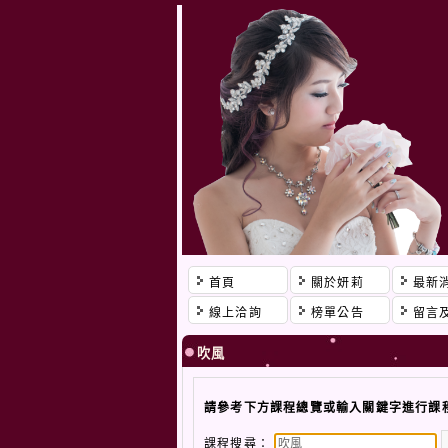
首頁
關於妍莉
最新
線上洽詢
榜單公告
留言
吹風
請參考下方課程總覽或輸入關鍵字進行課
課程搜尋：