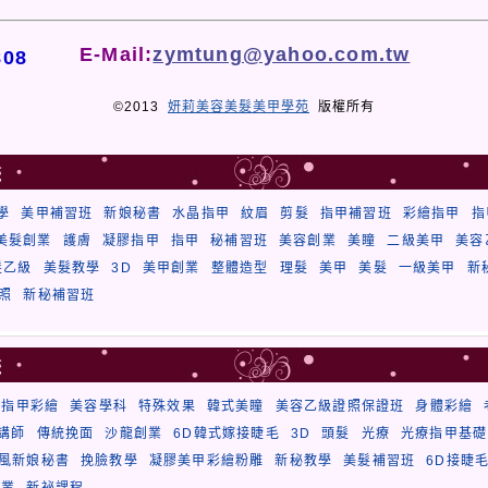
E-Mail:
zymtung@yahoo.com.tw
808
©2013
妍莉美容美髮美甲學苑
版權所有
籤
學
美甲補習班
新娘秘書
水晶指甲
紋眉
剪髮
指甲補習班
彩繪指甲
指
美髮創業
護膚
凝膠指甲
指甲
秘補習班
美容創業
美瞳
二級美甲
美容
髮乙級
美髮教學
3D
美甲創業
整體造型
理髮
美甲
美髮
一級美甲
新
照
新秘補習班
籤
療指甲彩繪
美容學科
特殊效果
韓式美瞳
美容乙級證照保證班
身體彩繪
講師
傳統挽面
沙龍創業
6D韓式嫁接睫毛
3D
頭髮
光療
光療指甲基礎
風新娘秘書
挽臉教學
凝膠美甲彩繪粉雕
新秘教學
美髮補習班
6D接睫
創業
新祕課程