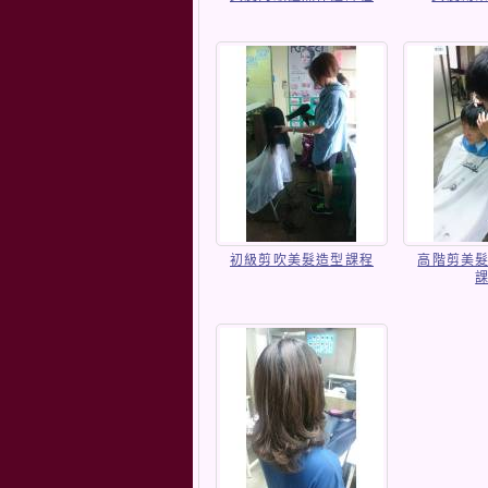
初級剪吹美髮造型課程
高階剪美