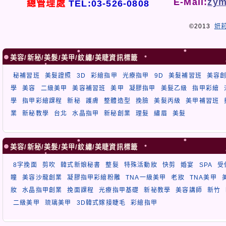
E-Mail:
zym
總管理處
TEL:03-526-0808
©2013
妍
美容/新秘/美髮/美甲/紋繡/美睫資訊標籤
秘補習班
美髮證照
3D
彩繪指甲
光療指甲
9D
美髮補習班
美容
學
美容
二級美甲
美容補習班
美甲
凝膠指甲
美髮乙級
指甲彩繪
學
指甲彩繪課程
新秘
護膚
整體造型
挽臉
美髮丙級
美甲補習班
業
新秘教學
台北
水晶指甲
新秘創業
理髮
繡眉
美髮
美容/新秘/美髮/美甲/紋繡/美睫資訊標籤
8字挽面
剪吹
韓式新娘秘書
整髮
特殊活動妝
快剪
婚宴
SPA
受
瞳
美容沙龍創業
凝膠指甲彩繪粉雕
TNA一級美甲
老妝
TNA美甲
妝
水晶指甲創業
挽面課程
光療指甲基礎
新祕教學
美容講師
新竹
二級美甲
琉璃美甲
3D韓式嫁接睫毛
彩繪指甲