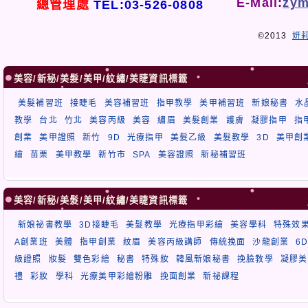
E-Mail:
zym
總管理處
TEL:03-526-0808
©2013
妍
美容/新秘/美髮/美甲/紋繡/美睫資訊標籤
美髮補習班
接睫毛
美容補習班
指甲教學
美甲補習班
新娘秘書
水
教學
台北
竹北
美容丙級
美容
繡眉
美髮創業
護膚
凝膠指甲
指
創業
美甲證照
新竹
9D
光療指甲
美髮乙級
美髮教學
3D
美甲創
繪
苗栗
美甲教學
新竹市
SPA
美容證照
新秘補習班
美容/新秘/美髮/美甲/紋繡/美睫資訊標籤
新娘祕書教學
3D接睫毛
美髮教學
光療指甲彩繪
美容學科
特殊效
A創業班
美體
指甲創業
紋眉
美容丙級講師
傳統挽面
沙龍創業
6
級證照
妝髮
雙色彩繪
秘書
特殊妝
韓風新娘秘書
挽臉教學
凝膠美
禮
彩妝
學科
光療美甲彩繪粉雕
挽面創業
新祕課程