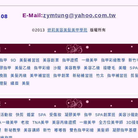
E-Mail:
zymtung@yahoo.com.tw
808
©2013
妍莉美容美髮美甲學苑
版權所有
籤
指甲
9D
美髮補習班
美容創業
指甲證照
一級美甲
指甲彩繪教學
新竹
膠指甲
美髮乙級
指甲彩繪
沙龍
美容教學
美容乙級
接睫毛
美瞳
SPA
挽臉
美髮丙級
美甲補習班
指甲創業
新秘補習班
竹北
指甲補習班
剪
理髮
繡眉
美髮
籤
殊活動妝
快剪
婚宴
SPA
受傷妝
凝膠美甲
指甲
SPA創業班
美容沙龍
NA一級美甲
老妝
TNA美甲
美容丙級證照
一級美甲
全方位美甲師
3D接
礎
新祕教學
美容講師
新竹
嘟嘟唇
雙色指甲彩繪
美髮師
凝膠指甲基礎
彩繪指甲