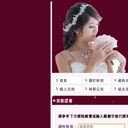
首頁
關於妍莉
最新
線上洽詢
榜單公告
留言
美髮證書
請參考下方課程總覽或輸入關鍵字進行課
課程搜尋：