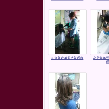
初級剪吹美髮造型課程
高階剪美