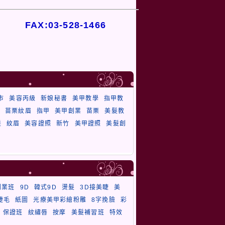
FAX:03-528-1466
市
美容丙級
新娘秘書
美甲教學
指甲教
苗栗紋眉
指甲
美甲創業
苗栗
美髮教
髮
紋眉
美容證照
新竹
美甲證照
美髮創
創業班
9D
韓式9D
燙髮
3D接美睫
美
睫毛
紙圖
光療美甲彩繪粉雕
8字挽臉
彩
保證班
紋繡唇
按摩
美髮補習班
特效