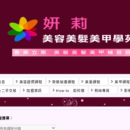
消息
美容證照課程
新娘秘書課程
美髮課程
美甲課
及二手交易
加盟資訊
How-to...如何做
粉絲專頁
影
程搜尋：