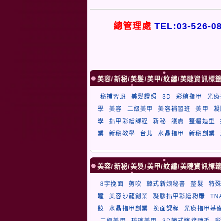
總管理處
TEL:03-526-0
美容/新秘/美髮/美甲/紋繡/美睫資訊標
秘補習班
美髮證照
3D
彩繪指甲
光療
學
美容
二級美甲
美容補習班
美甲
凝
學
指甲彩繪課程
新秘
護膚
整體造型
業
新秘教學
台北
水晶指甲
新秘創業
美容/新秘/美髮/美甲/紋繡/美睫資訊標
8字挽面
剪吹
韓式新娘秘書
整髮
特
瞳
美容沙龍創業
凝膠指甲彩繪粉雕
T
妝
水晶指甲創業
挽面課程
光療指甲基
二級美甲
琉璃美甲
3D韓式嫁接睫毛