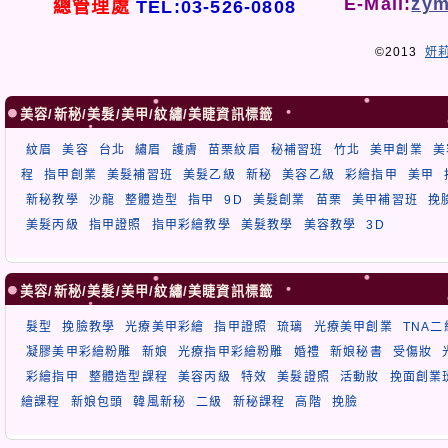
E-Mail:
zym
總管理處
TEL:03-526-0808
©2013
妍
美容/新秘/美髮/美甲/紋繡/美睫資訊標籤
紋眉
美容
台北
繡眉
護膚
苗栗紋眉
秘補習班
竹北
美甲創業
美
程
指甲創業
美髮補習班
美髮乙級
新秘
美容乙級
彩繪指甲
美甲
新秘教學
沙龍
整體造型
指甲
9D
美髮創業
苗栗
美甲補習班
挽
美髮丙級
指甲證照
指甲彩繪教學
美髮教學
美容教學
3D
美容/新秘/美髮/美甲/紋繡/美睫資訊標籤
髮型
挽臉教學
光療美甲彩繪
指甲證照
琉璃
光療美甲創業
TNA
凝膠美甲彩繪粉雕
新娘
光療指甲彩繪粉雕
婚禮
新娘秘書
受傷妝
彩繪指甲
整體造型課程
美容丙級
特效
美髮證照
活動妝
挽面創業
繪課程
新娘包頭
韓風新秘
二級
新秘課程
高階
挽臉