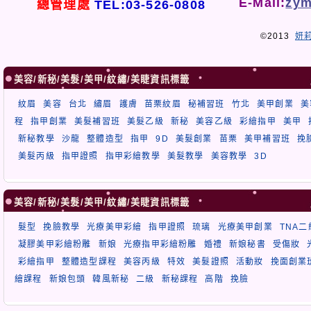
E-Mail:
zym
總管理處
TEL:03-526-0808
©2013
妍
美容/新秘/美髮/美甲/紋繡/美睫資訊標籤
紋眉
美容
台北
繡眉
護膚
苗栗紋眉
秘補習班
竹北
美甲創業
美
程
指甲創業
美髮補習班
美髮乙級
新秘
美容乙級
彩繪指甲
美甲
新秘教學
沙龍
整體造型
指甲
9D
美髮創業
苗栗
美甲補習班
挽
美髮丙級
指甲證照
指甲彩繪教學
美髮教學
美容教學
3D
美容/新秘/美髮/美甲/紋繡/美睫資訊標籤
髮型
挽臉教學
光療美甲彩繪
指甲證照
琉璃
光療美甲創業
TNA
凝膠美甲彩繪粉雕
新娘
光療指甲彩繪粉雕
婚禮
新娘秘書
受傷妝
彩繪指甲
整體造型課程
美容丙級
特效
美髮證照
活動妝
挽面創業
繪課程
新娘包頭
韓風新秘
二級
新秘課程
高階
挽臉