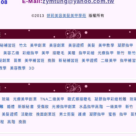
E-Mail:
zymtung@yahoo.com.tw
808
©2013
妍莉美容美髮美甲學苑
版權所有
籤
秘補習班
竹北
美甲創業
美容創業
美容證照
美髮
美甲教學
凝膠指甲
秘
美容乙級
彩繪指甲
美甲
接睫毛
美瞳
指甲彩繪
光療指甲
新竹
新竹
髮創業
苗栗
美甲補習班
挽臉
新秘補習班
美甲證照
二級美甲
指甲補習
教學
美容教學
3D
籤
琉璃
光療美甲創業
TNA二級美甲
韓式嫁接睫毛
凝膠指甲彩繪粉雕
琉
雕
婚禮
新娘秘書
受傷妝
光療指甲創業
水晶指甲高階
一級美甲
新竹
美髮證照
活動妝
挽面創業班
男士剪髮
護膚
凝膠指甲
蜜唇
指甲
苗
課程
高階
挽臉