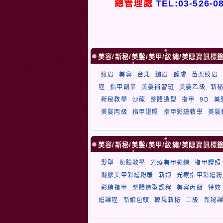
總管理處
TEL:03-526-0
美容/新秘/美髮/美甲/紋繡/美睫資訊標
紋眉
美容
台北
繡眉
護膚
苗栗紋眉
程
指甲創業
美髮補習班
美髮乙級
新
新秘教學
沙龍
整體造型
指甲
9D
美
美髮丙級
指甲證照
指甲彩繪教學
美髮
美容/新秘/美髮/美甲/紋繡/美睫資訊標
髮型
挽臉教學
光療美甲彩繪
指甲證照
凝膠美甲彩繪粉雕
新娘
光療指甲彩繪粉
彩繪指甲
整體造型課程
美容丙級
特效
繪課程
新娘包頭
韓風新秘
二級
新秘