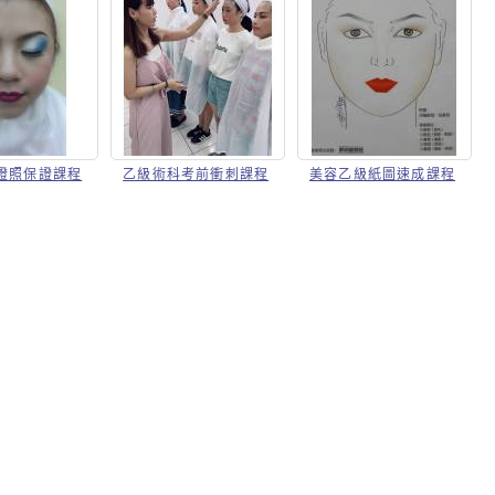
證照保證課程
乙級術科考前衝刺課程
美容乙級紙圖速成課程