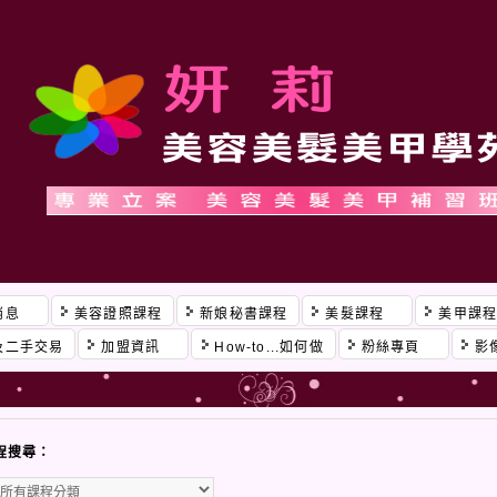
消息
美容證照課程
新娘秘書課程
美髮課程
美甲課
及二手交易
加盟資訊
How-to...如何做
粉絲專頁
影
程搜尋：