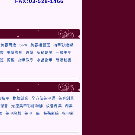
FAX:03-528-1466
美容丙級
SPA
美容補習班
指甲彩繪課
市
美髮證照
理髮
新秘創業
一級美甲
班
剪髮
指甲教學
水晶指甲
新娘秘書
璃指甲
挽臉創業
全方位美甲師
美容創業
祕書
光療美甲彩繪粉雕
紋唇創業
創業
栗
美甲粉雕
美甲一級
特殊彩繪
指甲彩