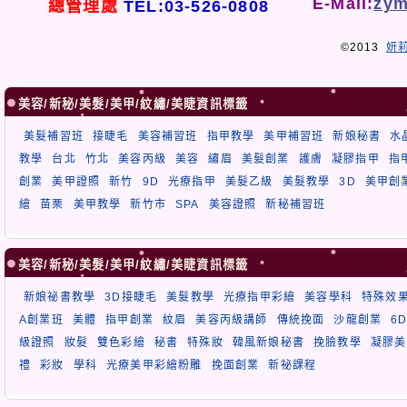
E-Mail:
zym
總管理處
TEL:03-526-0808
©2013
妍
美容/新秘/美髮/美甲/紋繡/美睫資訊標籤
美髮補習班
接睫毛
美容補習班
指甲教學
美甲補習班
新娘秘書
水
教學
台北
竹北
美容丙級
美容
繡眉
美髮創業
護膚
凝膠指甲
指
創業
美甲證照
新竹
9D
光療指甲
美髮乙級
美髮教學
3D
美甲創
繪
苗栗
美甲教學
新竹市
SPA
美容證照
新秘補習班
美容/新秘/美髮/美甲/紋繡/美睫資訊標籤
新娘祕書教學
3D接睫毛
美髮教學
光療指甲彩繪
美容學科
特殊效
A創業班
美體
指甲創業
紋眉
美容丙級講師
傳統挽面
沙龍創業
6
級證照
妝髮
雙色彩繪
秘書
特殊妝
韓風新娘秘書
挽臉教學
凝膠美
禮
彩妝
學科
光療美甲彩繪粉雕
挽面創業
新祕課程