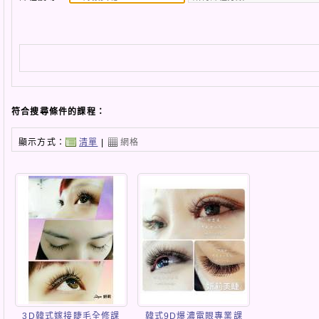
符合搜尋條件的課程：
顯示方式：
清單
|
網格
3D韓式嫁接睫毛全修課
韓式9D爆濃電眼專業課