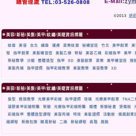
E-Mail:
zym
總管理處
TEL:03-526-0808
©2013
妍
美容/新秘/美髮/美甲/紋繡/美睫資訊標籤
紋眉
美容
台北
繡眉
護膚
苗栗紋眉
秘補習班
竹北
美甲創業
美
程
指甲創業
美髮補習班
美髮乙級
新秘
美容乙級
彩繪指甲
美甲
新秘教學
沙龍
整體造型
指甲
9D
美髮創業
苗栗
美甲補習班
挽
美髮丙級
指甲證照
指甲彩繪教學
美髮教學
美容教學
3D
美容/新秘/美髮/美甲/紋繡/美睫資訊標籤
髮型
挽臉教學
光療美甲彩繪
指甲證照
琉璃
光療美甲創業
TNA
凝膠美甲彩繪粉雕
新娘
光療指甲彩繪粉雕
婚禮
新娘秘書
受傷妝
彩繪指甲
整體造型課程
美容丙級
特效
美髮證照
活動妝
挽面創業
繪課程
新娘包頭
韓風新秘
二級
新秘課程
高階
挽臉