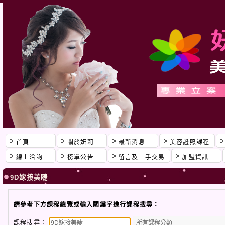
首頁
關於妍莉
最新消息
美容證照課程
線上洽詢
榜單公告
留言及二手交易
加盟資訊
9D嫁接美睫
請參考下方課程總覽或輸入關鍵字進行課程搜尋：
課程搜尋：