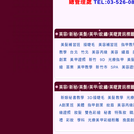
總管理處
TEL:03-526-0
美容/新秘/美髮/美甲/紋繡/美睫資訊標
美髮補習班
接睫毛
美容補習班
指甲教
教學
台北
竹北
美容丙級
美容
繡眉
創業
美甲證照
新竹
9D
光療指甲
美
繪
苗栗
美甲教學
新竹市
SPA
美容證
美容/新秘/美髮/美甲/紋繡/美睫資訊標
新娘祕書教學
3D接睫毛
美髮教學
光
A創業班
美體
指甲創業
紋眉
美容丙級
級證照
妝髮
雙色彩繪
秘書
特殊妝
韓
禮
彩妝
學科
光療美甲彩繪粉雕
挽面