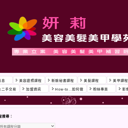
消息
美容證照課程
新娘秘書課程
美髮課程
美甲課
及二手交易
加盟資訊
How-to...如何做
粉絲專頁
影
程搜尋：