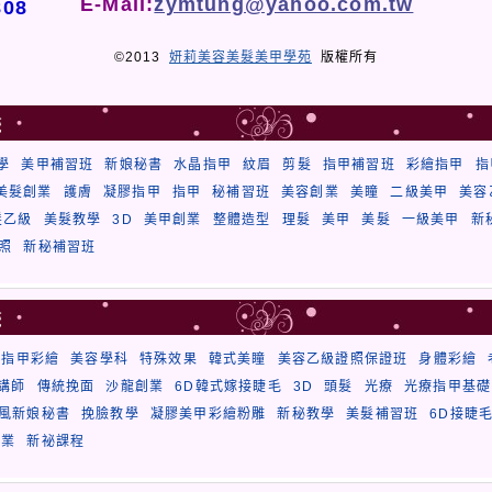
E-Mail:
zymtung@yahoo.com.tw
808
©2013
妍莉美容美髮美甲學苑
版權所有
籤
學
美甲補習班
新娘秘書
水晶指甲
紋眉
剪髮
指甲補習班
彩繪指甲
指
美髮創業
護膚
凝膠指甲
指甲
秘補習班
美容創業
美瞳
二級美甲
美容
髮乙級
美髮教學
3D
美甲創業
整體造型
理髮
美甲
美髮
一級美甲
新
照
新秘補習班
籤
療指甲彩繪
美容學科
特殊效果
韓式美瞳
美容乙級證照保證班
身體彩繪
講師
傳統挽面
沙龍創業
6D韓式嫁接睫毛
3D
頭髮
光療
光療指甲基礎
風新娘秘書
挽臉教學
凝膠美甲彩繪粉雕
新秘教學
美髮補習班
6D接睫
創業
新祕課程