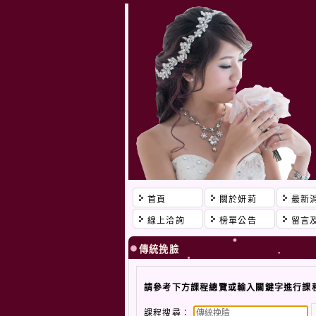
首頁
關於妍莉
最新
線上洽詢
榜單公告
留言
傳統挽臉
請參考下方課程總覽或輸入關鍵字進行課
課程搜尋：