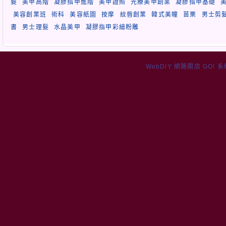
髮
美甲高階
凝膠指甲進階
美甲證照
光療美甲創業
凝膠指甲基礎
美容創業班
術科
美容紙圖
按摩
紋唇創業
韓式美瞳
苗栗
男士剪
書
男士理髮
水晶美甲
凝膠指甲彩繪粉雕
WebDiY 網路開店 GO! 系