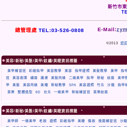
新竹市東
TE
E-Mail:
zym
總管理處
TEL:03-526-0808
©2013
妍
美容/新秘/美髮/美甲/紋繡/美睫資訊標籤
美甲補習班
彩繪指甲
美容教學
美容
指甲證照
美髮教學
美甲
指
班
美容創業
繡眉
護膚
美髮丙級
二級美甲
指甲
新秘
紋眉
美甲
甲
美髮
美容丙級
美瞳
新秘教學
SPA
美容證照
竹北
沙龍
指甲
苗栗
整體造型
9D
台北
一級美甲
新秘補習班
苗栗紋眉
美容/新秘/美髮/美甲/紋繡/美睫資訊標籤
美甲師
一級美甲
老妝
證照
彩繪指甲
美睫
傷妝
挽面補習班
沙