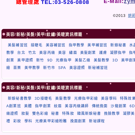
E-Mail:
zym
總管理處
TEL:03-526-0808
©2013
妍
美容/新秘/美髮/美甲/紋繡/美睫資訊標籤
美髮補習班
接睫毛
美容補習班
指甲教學
美甲補習班
新娘秘書
水
教學
台北
竹北
美容丙級
美容
繡眉
美髮創業
護膚
凝膠指甲
指
創業
美甲證照
新竹
9D
光療指甲
美髮乙級
美髮教學
3D
美甲創
繪
苗栗
美甲教學
新竹市
SPA
美容證照
新秘補習班
美容/新秘/美髮/美甲/紋繡/美睫資訊標籤
新娘祕書教學
3D接睫毛
美髮教學
光療指甲彩繪
美容學科
特殊效
A創業班
美體
指甲創業
紋眉
美容丙級講師
傳統挽面
沙龍創業
6
級證照
妝髮
雙色彩繪
秘書
特殊妝
韓風新娘秘書
挽臉教學
凝膠美
禮
彩妝
學科
光療美甲彩繪粉雕
挽面創業
新祕課程