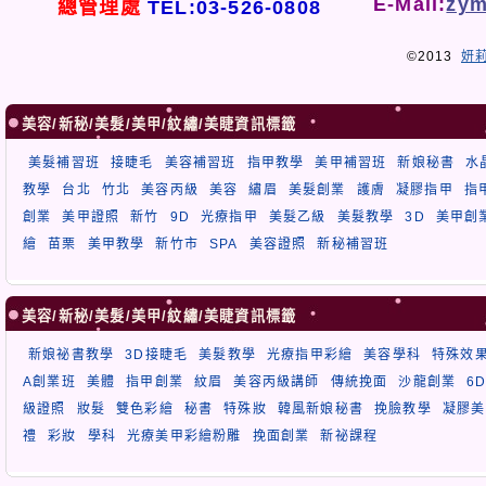
E-Mail:
zym
總管理處
TEL:03-526-0808
©2013
妍
美容/新秘/美髮/美甲/紋繡/美睫資訊標籤
美髮補習班
接睫毛
美容補習班
指甲教學
美甲補習班
新娘秘書
水
教學
台北
竹北
美容丙級
美容
繡眉
美髮創業
護膚
凝膠指甲
指
創業
美甲證照
新竹
9D
光療指甲
美髮乙級
美髮教學
3D
美甲創
繪
苗栗
美甲教學
新竹市
SPA
美容證照
新秘補習班
美容/新秘/美髮/美甲/紋繡/美睫資訊標籤
新娘祕書教學
3D接睫毛
美髮教學
光療指甲彩繪
美容學科
特殊效
A創業班
美體
指甲創業
紋眉
美容丙級講師
傳統挽面
沙龍創業
6
級證照
妝髮
雙色彩繪
秘書
特殊妝
韓風新娘秘書
挽臉教學
凝膠美
禮
彩妝
學科
光療美甲彩繪粉雕
挽面創業
新祕課程