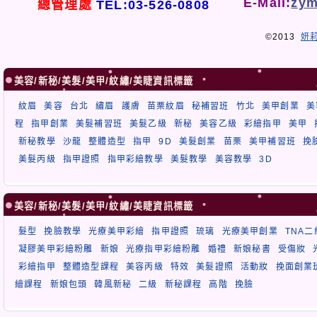
E-Mail:
zym
總管理處
TEL:03-526-0808
©2013
妍
美容/新秘/美髮/美甲/紋繡/美睫資訊標籤
紋眉
美容
台北
繡眉
護膚
苗栗紋眉
秘補習班
竹北
美甲創業
美
程
指甲創業
美髮補習班
美髮乙級
新秘
美容乙級
彩繪指甲
美甲
新秘教學
沙龍
整體造型
指甲
9D
美髮創業
苗栗
美甲補習班
挽
美髮丙級
指甲證照
指甲彩繪教學
美髮教學
美容教學
3D
美容/新秘/美髮/美甲/紋繡/美睫資訊標籤
髮型
挽臉教學
光療美甲彩繪
指甲證照
琉璃
光療美甲創業
TNA
凝膠美甲彩繪粉雕
新娘
光療指甲彩繪粉雕
婚禮
新娘秘書
受傷妝
彩繪指甲
整體造型課程
美容丙級
特效
美髮證照
活動妝
挽面創業
繪課程
新娘包頭
韓風新秘
二級
新秘課程
高階
挽臉