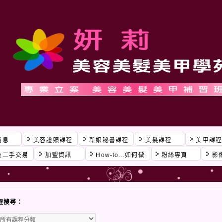
消息
美容證照課程
新娘秘書課程
美髮課程
美甲課
及二手交易
加盟資訊
How-to...如何做
粉絲專頁
影
程搜尋：