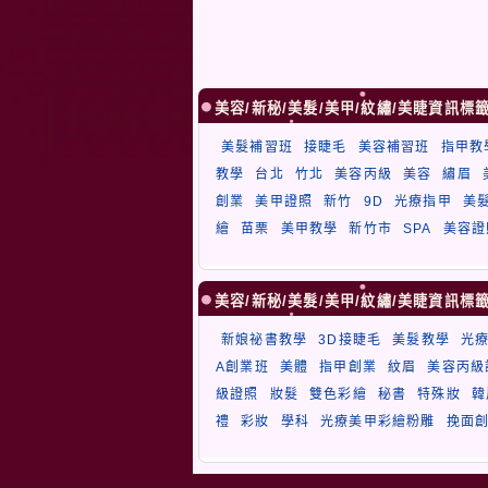
美容/新秘/美髮/美甲/紋繡/美睫資訊標
美髮補習班
接睫毛
美容補習班
指甲教
教學
台北
竹北
美容丙級
美容
繡眉
創業
美甲證照
新竹
9D
光療指甲
美
繪
苗栗
美甲教學
新竹市
SPA
美容證
美容/新秘/美髮/美甲/紋繡/美睫資訊標
新娘祕書教學
3D接睫毛
美髮教學
光
A創業班
美體
指甲創業
紋眉
美容丙級
級證照
妝髮
雙色彩繪
秘書
特殊妝
韓
禮
彩妝
學科
光療美甲彩繪粉雕
挽面