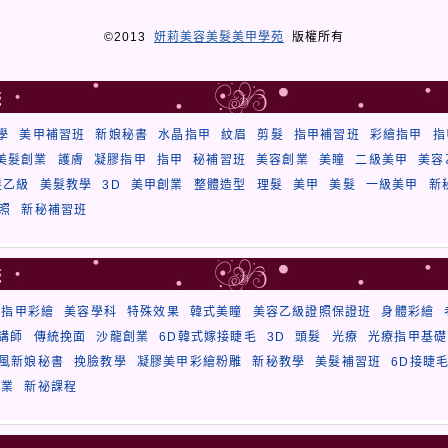
©2013
妍莉美容美髮美甲學苑
版權所有
籤
學
美甲補習班
新娘秘書
水晶指甲
紋眉
剪髮
指甲補習班
彩繪指甲
指
美髮創業
護膚
凝膠指甲
指甲
秘補習班
美容創業
美瞳
二級美甲
美容
髮乙級
美髮教學
3D
美甲創業
整體造型
理髮
美甲
美髮
一級美甲
新
照
新秘補習班
籤
療指甲彩繪
美容學科
特殊效果
韓式美瞳
美容乙級證照保證班
身體彩繪
講師
傳統挽面
沙龍創業
6D韓式嫁接睫毛
3D
頭髮
光療
光療指甲基礎
風新娘秘書
挽臉教學
凝膠美甲彩繪粉雕
新秘教學
美髮補習班
6D接睫
創業
新祕課程