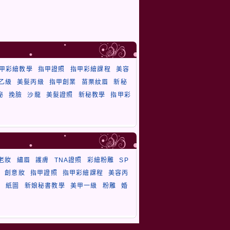
甲彩繪教學
指甲證照
指甲彩繪課程
美容
乙級
美髮丙級
指甲創業
苗栗紋眉
新秘
秘
挽臉
沙龍
美髮證照
新秘教學
指甲彩
老妝
繡眉
護膚
TNA證照
彩繪粉雕
SP
創意妝
指甲證照
指甲彩繪課程
美容丙
毛
紙圖
新娘秘書教學
美甲一級
粉雕
婚