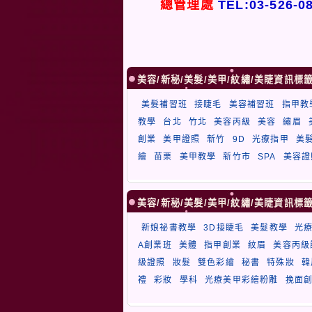
總管理處
TEL:03-526-0
美容/新秘/美髮/美甲/紋繡/美睫資訊標
美髮補習班
接睫毛
美容補習班
指甲教
教學
台北
竹北
美容丙級
美容
繡眉
創業
美甲證照
新竹
9D
光療指甲
美
繪
苗栗
美甲教學
新竹市
SPA
美容證
美容/新秘/美髮/美甲/紋繡/美睫資訊標
新娘祕書教學
3D接睫毛
美髮教學
光
A創業班
美體
指甲創業
紋眉
美容丙級
級證照
妝髮
雙色彩繪
秘書
特殊妝
韓
禮
彩妝
學科
光療美甲彩繪粉雕
挽面