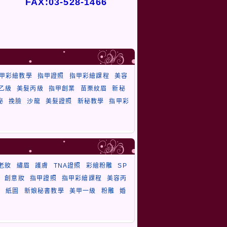
FAX:03-528-1466
甲彩繪教學
指甲證照
指甲彩繪課程
美容
乙級
美髮丙級
指甲創業
苗栗紋眉
新秘
秘
挽臉
沙龍
美髮證照
新秘教學
指甲彩
老妝
繡眉
護膚
TNA證照
彩繪粉雕
SP
創意妝
指甲證照
指甲彩繪課程
美容丙
毛
紙圖
新娘秘書教學
美甲一級
粉雕
婚