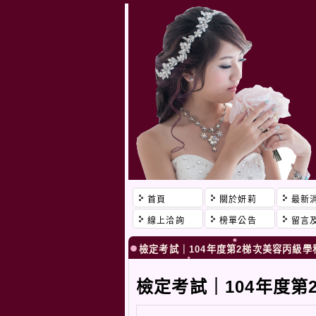
首頁
關於妍莉
最新
線上洽詢
榜單公告
留言
檢定考試｜104年度第2梯次美容丙級學
檢定考試｜104年度第