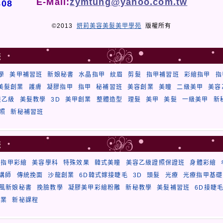
E-Mail:
zymtung@yahoo.com.tw
808
©2013
妍莉美容美髮美甲學苑
版權所有
籤
學
美甲補習班
新娘秘書
水晶指甲
紋眉
剪髮
指甲補習班
彩繪指甲
指
美髮創業
護膚
凝膠指甲
指甲
秘補習班
美容創業
美瞳
二級美甲
美容
髮乙級
美髮教學
3D
美甲創業
整體造型
理髮
美甲
美髮
一級美甲
新
照
新秘補習班
籤
療指甲彩繪
美容學科
特殊效果
韓式美瞳
美容乙級證照保證班
身體彩繪
講師
傳統挽面
沙龍創業
6D韓式嫁接睫毛
3D
頭髮
光療
光療指甲基礎
風新娘秘書
挽臉教學
凝膠美甲彩繪粉雕
新秘教學
美髮補習班
6D接睫
創業
新祕課程