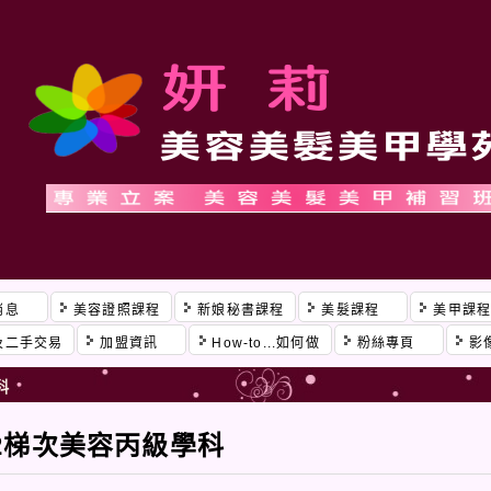
消息
美容證照課程
新娘秘書課程
美髮課程
美甲課
及二手交易
加盟資訊
How-to...如何做
粉絲專頁
影
科
2梯次美容丙級學科