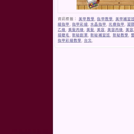
資訊標籤：
美甲教學
,
指甲教學
,
美甲補習
繪指甲
,
指甲彩繪
,
水晶指甲
,
光療指甲
,
凝
乙級
,
美髮丙級
,
美髮
,
美容
,
美容丙級
,
美容
接睫毛
,
新秘創業
,
新秘補習班
,
新秘教學
,
指甲彩繪教學
,
台北
,