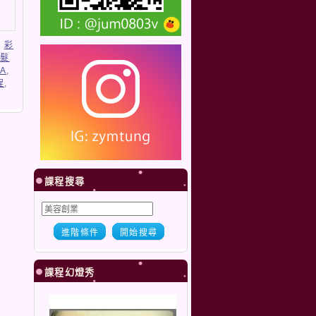
,
彩
美髮
PA
,
程
,
課程搜尋
進階條件
開始搜尋
課程幻燈秀